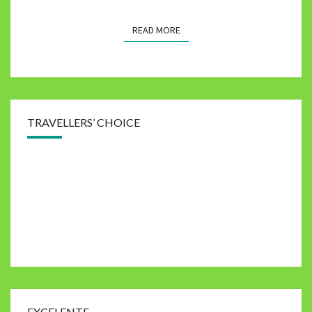
R
T
READ MORE
READ MORE
U
G
U
E
R
O
TRAVELLERS’ CHOICE
EXCELENTE