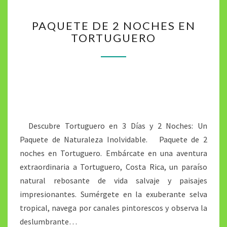
P
PAQUETE DE 2 NOCHES EN
A
TORTUGUERO
Q
U
E
T
E
D
E
2
Descubre Tortuguero en 3 Días y 2 Noches: Un
N
O
Paquete de Naturaleza Inolvidable. Paquete de 2
C
noches en Tortuguero. Embárcate en una aventura
H
extraordinaria a Tortuguero, Costa Rica, un paraíso
E
natural rebosante de vida salvaje y paisajes
S
E
impresionantes. Sumérgete en la exuberante selva
N
tropical, navega por canales pintorescos y observa la
T
deslumbrante…
O