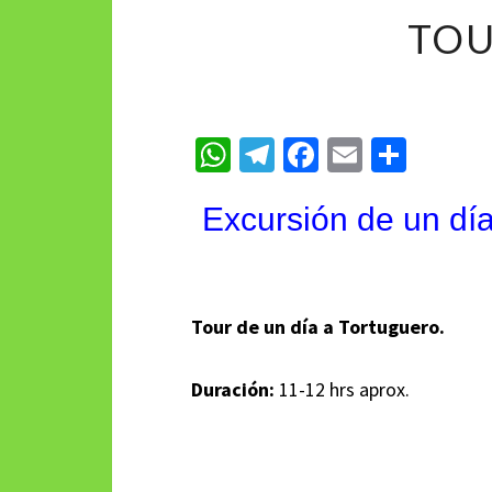
TOU
W
Te
Fa
E
C
h
le
ce
m
o
Excursión
de un día
at
gr
b
ai
m
sA
a
o
l
p
p
m
o
ar
p
k
tir
Tour de un día a Tortuguero.
Duración:
11-12 hrs aprox.