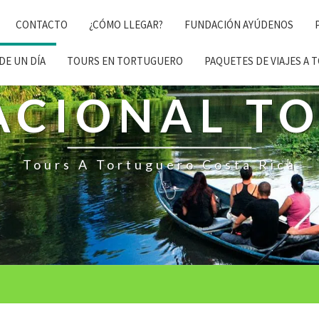
CONTACTO
¿CÓMO LLEGAR?
FUNDACIÓN AYÚDENOS
DE UN DÍA
TOURS EN TORTUGUERO
PAQUETES DE VIAJES A
ACIONAL T
Tours A Tortuguero Costa Rica