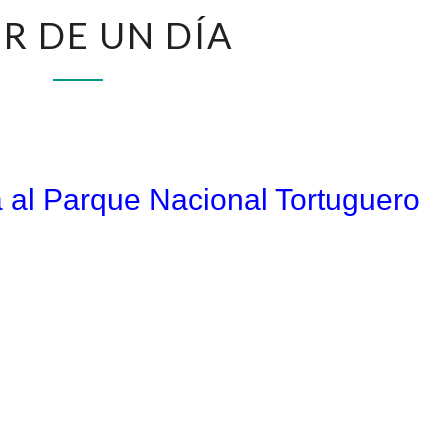
TOUR
R DE UN DÍA
DE
UN
DÍA
 al Parque Nacional Tortuguero